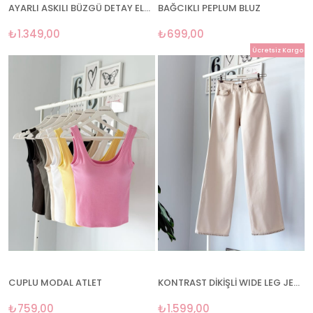
AYARLI ASKILI BÜZGÜ DETAY ELBİSE
BAĞCIKLI PEPLUM BLUZ
₺1.349,00
₺699,00
Ücretsiz Kargo
CUPLU MODAL ATLET
KONTRAST DİKİŞLİ WIDE LEG JEAN
₺759,00
₺1.599,00