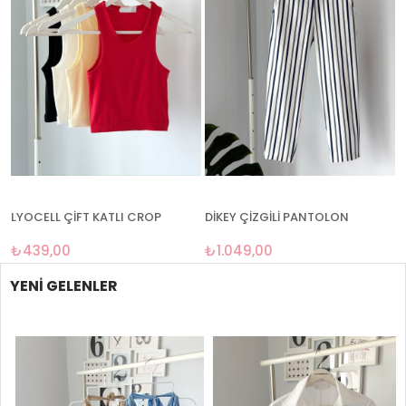
LYOCELL ÇİFT KATLI CROP
DİKEY ÇİZGİLİ PANTOLON
₺439,00
₺1.049,00
YENI GELENLER