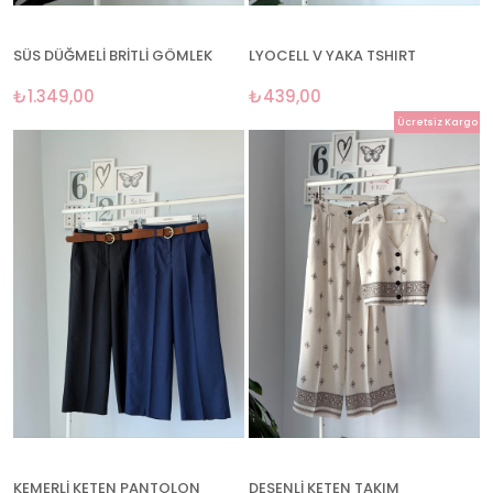
SÜS DÜĞMELİ BRİTLİ GÖMLEK
LYOCELL V YAKA TSHIRT
₺1.349,00
₺439,00
Ücretsiz Kargo
KEMERLİ KETEN PANTOLON
DESENLİ KETEN TAKIM