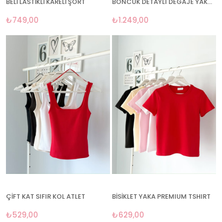
BELİ LASTİKLİ KARELİ ŞORT
BONCUK DETAYLI DEGAJE YAKA ELBİSE
₺749,00
₺1.249,00
ÇİFT KAT SIFIR KOL ATLET
BİSİKLET YAKA PREMIUM TSHIRT
₺529,00
₺629,00