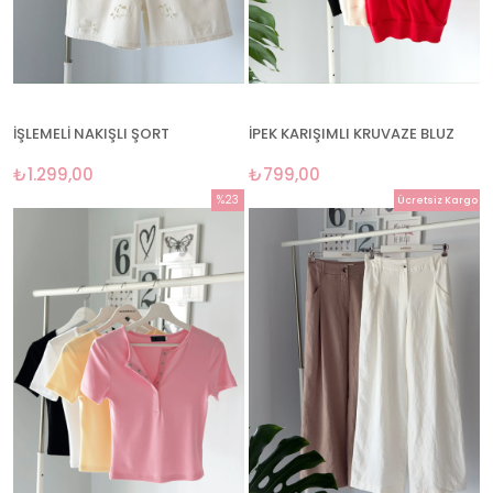
İŞLEMELİ NAKIŞLI ŞORT
İPEK KARIŞIMLI KRUVAZE BLUZ
₺1.299,00
₺799,00
%23
Ücretsiz Kargo
İndirim
%23İndirim