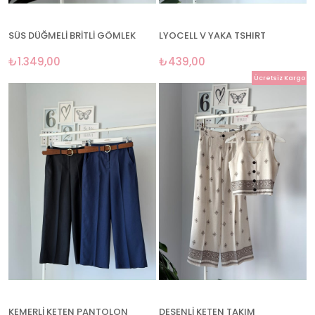
SÜS DÜĞMELİ BRİTLİ GÖMLEK
LYOCELL V YAKA TSHIRT
₺1.349,00
₺439,00
Ücretsiz Kargo
KEMERLİ KETEN PANTOLON
DESENLİ KETEN TAKIM