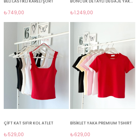
BELİ LASTİKLİ KARELİ ŞORT
BONCUK DETAYLI DEGAJE YAKA ELBİSE
₺749,00
₺1.249,00
ÇİFT KAT SIFIR KOL ATLET
BİSİKLET YAKA PREMIUM TSHIRT
₺529,00
₺629,00