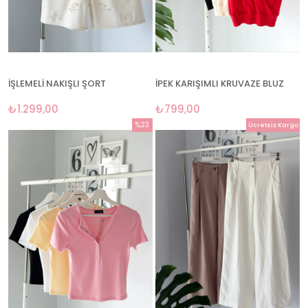
İŞLEMELİ NAKIŞLI ŞORT
İPEK KARIŞIMLI KRUVAZE BLUZ
₺1.299,00
₺799,00
%23
Ücretsiz Kargo
İndirim
%23İndirim