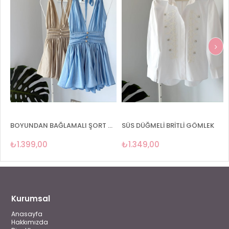
LI ŞORT ASTARLI ELBİSE
SÜS DÜĞMELİ BRİTLİ GÖMLEK
SIFIR KOL PEPLUM GÖMLEK
₺1.349,00
₺899,00
Kurumsal
Anasayfa
Hakkımızda