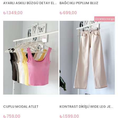
AYARLI ASKILI BÜZGÜ DETAY ELBİSE
BAĞCIKLI PEPLUM BLUZ
₺1.349,00
₺699,00
Ücretsiz Kargo
CUPLU MODAL ATLET
KONTRAST DİKİŞLİ WIDE LEG JEAN
₺759,00
₺1.599,00