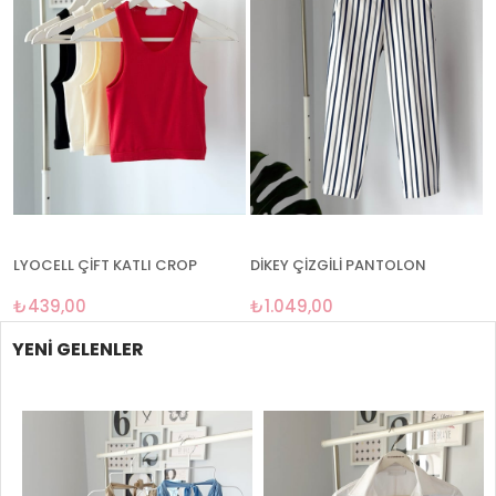
LYOCELL ÇİFT KATLI CROP
DİKEY ÇİZGİLİ PANTOLON
₺439,00
₺1.049,00
YENI GELENLER