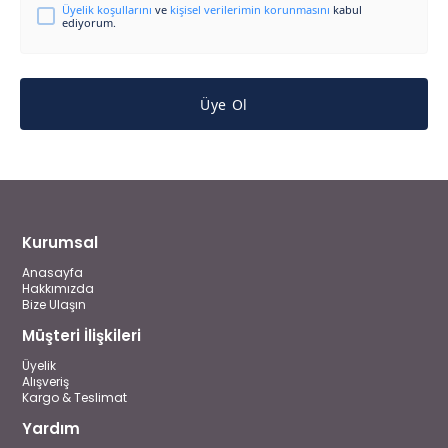
Üyelik koşullarını
ve
kişisel verilerimin korunmasını
kabul
ediyorum.
Üye Ol
Kurumsal
Anasayfa
Hakkımızda
Bize Ulaşın
Müşteri İlişkileri
Üyelik
Alışveriş
Kargo & Teslimat
Yardım