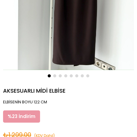
AKSESUARLI MİDİ ELBİSE
ELBİSENİN BOYU 122 CM
%
23
İndirim
₺1.299,00
(KDV Dahil)