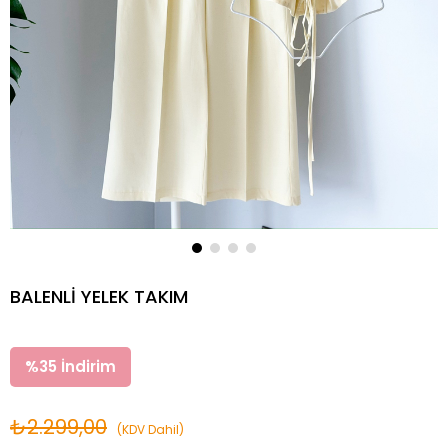
BALENLİ YELEK TAKIM
%
35
İndirim
₺2.299,00
(KDV Dahil)