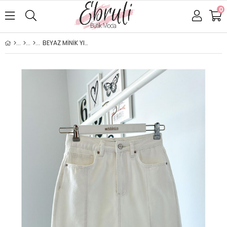
0
BEYAZ MİNİK YIRTMAÇLI DENIM ETEK