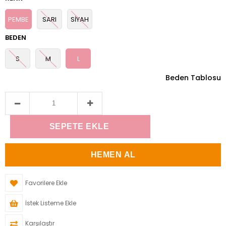
PEMBE
SARI
SİYAH
BEDEN
S
M
L
Beden Tablosu
Favorilere Ekle
İstek Listeme Ekle
Karşılaştır