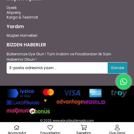
Üyelik
Alışveriş
Kargo & Teslimat
Yardım
Müşteri Hizmetleri
BİZDEN HABERLER
Bültenimize Üye Olun ! Tüm İndirim ve Fırsatlardan İlk Sizin
Haberiniz Olsun !
Gönder
© 2025 www.ebrulibutikmoda.com
Anasayfa
Favorilerim
Sepetim
Üye Girişi