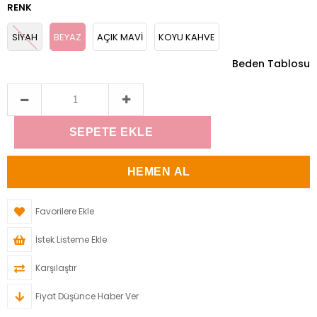
RENK
SİYAH
BEYAZ
AÇIK MAVİ
KOYU KAHVE
Beden Tablosu
Favorilere Ekle
İstek Listeme Ekle
Karşılaştır
Fiyat Düşünce Haber Ver