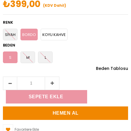
₺399,00
(KDV Dahil)
RENK
SİYAH
BORDO
KOYU KAHVE
BEDEN
S
M
L
Beden Tablosu
Favorilere Ekle