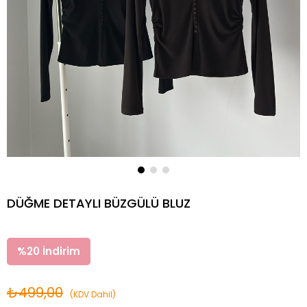
DÜĞME DETAYLI BÜZGÜLÜ BLUZ
%
20
İndirim
₺499,00
(KDV Dahil)