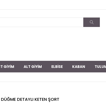
T GİYİM
ALT GİYİM
ELBİSE
KABAN
TULU
DÜĞME DETAYLI KETEN ŞORT