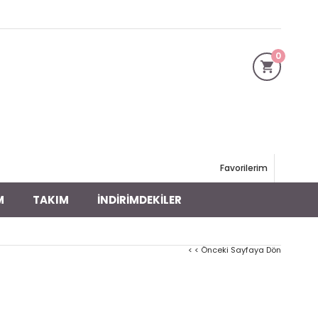
0
Favorilerim
M
TAKIM
İNDİRİMDEKİLER
< < Önceki Sayfaya Dön