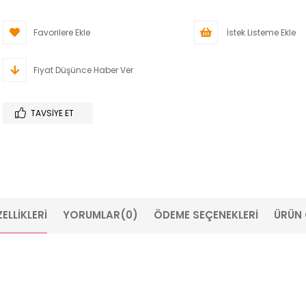
Favorilere Ekle
İstek Listeme Ekle
Fiyat Düşünce Haber Ver
TAVSIYE ET
ELLIKLERI
YORUMLAR
(0)
ÖDEME SEÇENEKLERI
ÜRÜN 