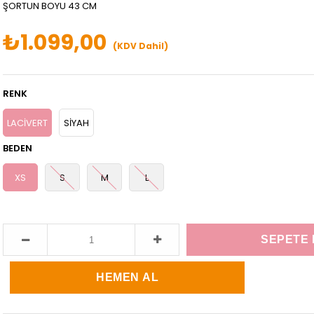
ŞORTUN BOYU 43 CM
₺1.099,00
(KDV Dahil)
RENK
LACİVERT
SİYAH
BEDEN
XS
S
M
L