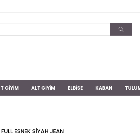
T GİYİM
ALT GİYİM
ELBİSE
KABAN
TULU
FULL ESNEK SİYAH JEAN