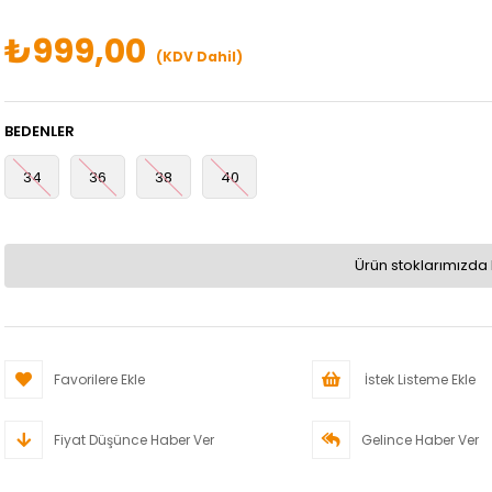
₺999,00
(KDV Dahil)
BEDENLER
34
36
38
40
Ürün stoklarımızda 
Favorilere Ekle
İstek Listeme Ekle
Fiyat Düşünce Haber Ver
Gelince Haber Ver