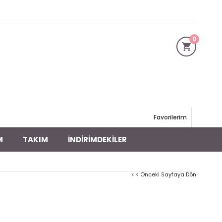
0
Favorilerim
M
TAKIM
İNDİRİMDEKİLER
< < Önceki Sayfaya Dön