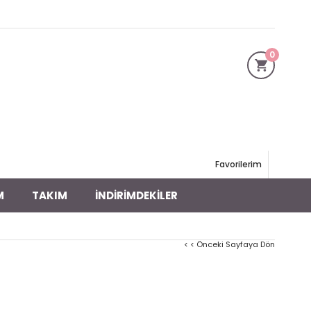
0
Favorilerim
M
TAKIM
İNDİRİMDEKİLER
< < Önceki Sayfaya Dön