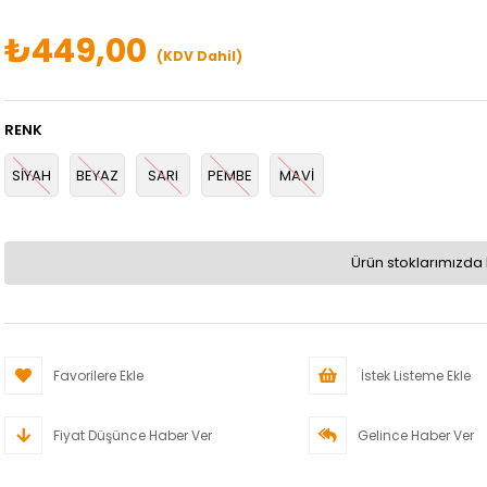
₺449,00
(KDV Dahil)
RENK
SİYAH
BEYAZ
SARI
PEMBE
MAVİ
Ürün stoklarımızda 
Favorilere Ekle
İstek Listeme Ekle
Fiyat Düşünce Haber Ver
Gelince Haber Ver