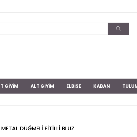
T GİYİM
ALT GİYİM
ELBİSE
KABAN
TULU
METAL DÜĞMELİ FİTİLLİ BLUZ