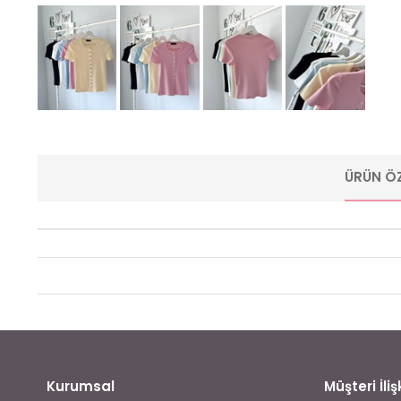
ÜRÜN ÖZ
Kurumsal
Müşteri İlişk