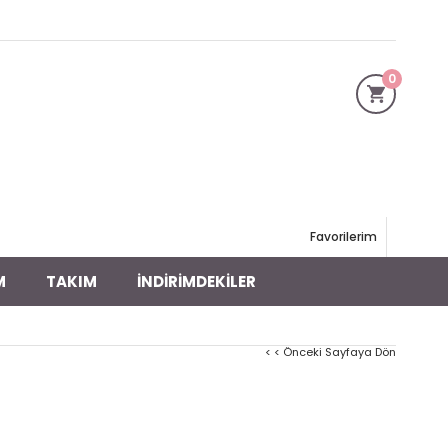
0
Favorilerim
M
TAKIM
İNDİRİMDEKİLER
< < Önceki Sayfaya Dön