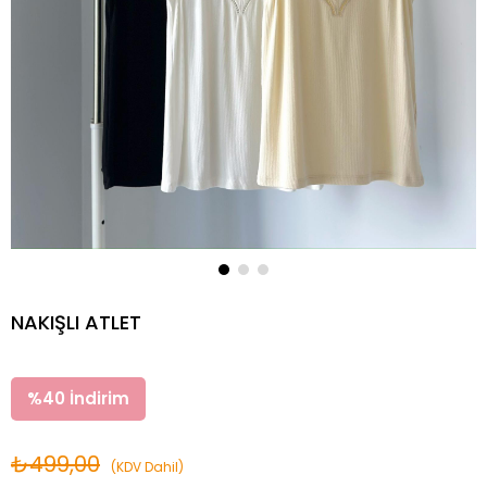
NAKIŞLI ATLET
%
40
İndirim
₺499,00
(KDV Dahil)