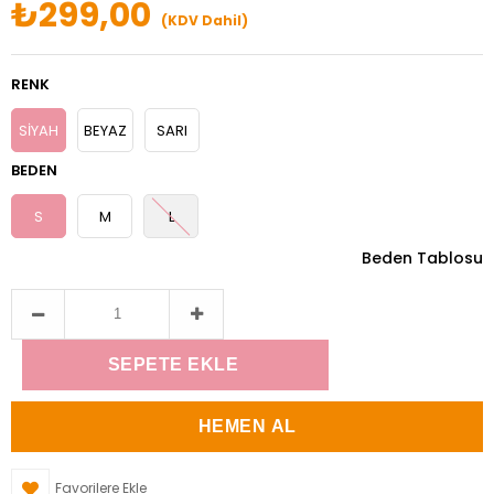
₺299,00
(KDV Dahil)
RENK
SİYAH
BEYAZ
SARI
BEDEN
S
M
L
Beden Tablosu
Favorilere Ekle