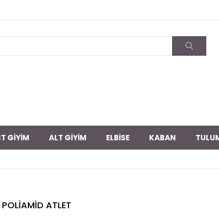
T GİYİM
ALT GİYİM
ELBİSE
KABAN
TULU
POLİAMİD ATLET