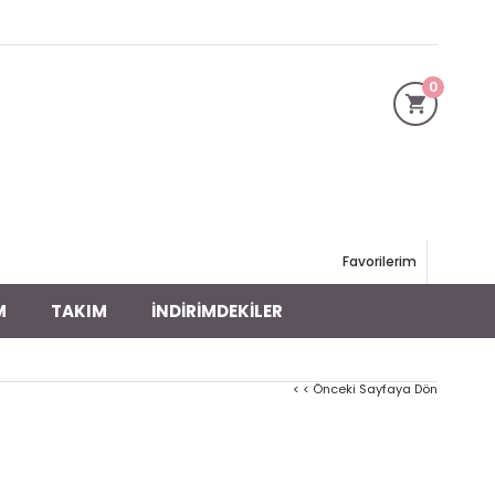
0
Favorilerim
M
TAKIM
İNDİRİMDEKİLER
< < Önceki Sayfaya Dön