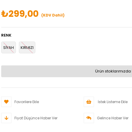
₺299,00
(KDV Dahil)
RENK
SİYAH
KIRMIZI
Ürün stoklarımızda 
Favorilere Ekle
İstek Listeme Ekle
Fiyat Düşünce Haber Ver
Gelince Haber Ver