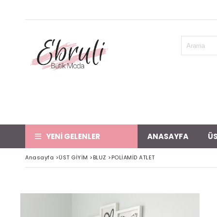
YENİ GELENLER
ANASAYFA
ÜS
Anasayfa
>
ÜST GİYİM
>
BLUZ
>
POLİAMİD ATLET