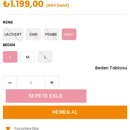
₺1.199,00
(KDV Dahil)
RENK
LACİVERT
SARI
PEMBE
MAVİ
BEDEN
S
M
L
Beden Tablosu
Favorilere Ekle