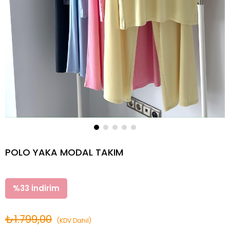
POLO YAKA MODAL TAKIM
%
33
İndirim
₺1.799,00
(KDV Dahil)