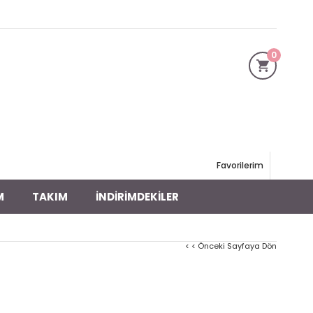
0
Favorilerim
M
TAKIM
İNDİRİMDEKİLER
< < Önceki Sayfaya Dön