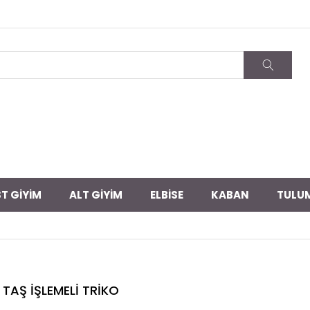
T GİYİM
ALT GİYİM
ELBİSE
KABAN
TULU
TAŞ İŞLEMELİ TRİKO