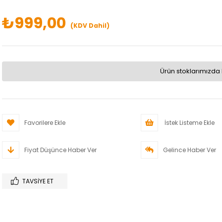
₺999,00
(KDV Dahil)
Ürün stoklarımızda 
Favorilere Ekle
İstek Listeme Ekle
Fiyat Düşünce Haber Ver
Gelince Haber Ver
TAVSIYE ET