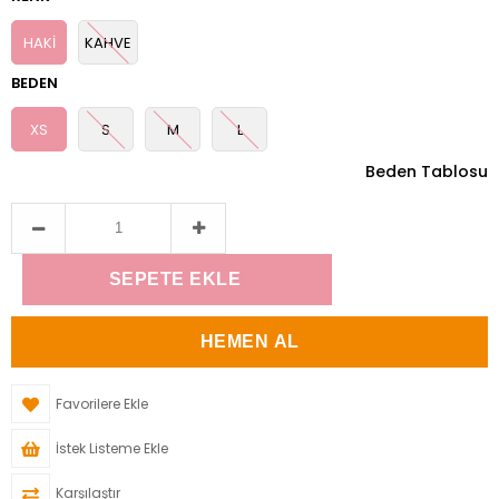
HAKİ
KAHVE
BEDEN
XS
S
M
L
Beden Tablosu
Favorilere Ekle
İstek Listeme Ekle
Karşılaştır