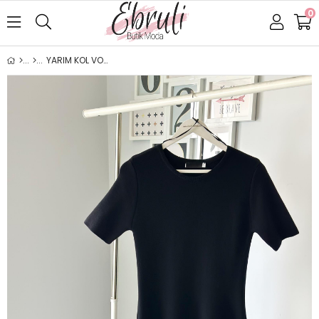
0
YARIM KOL VOLANLI TRİKO ELBİSE